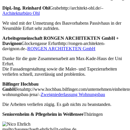
Dipl.-Ing. Reinhard Ohl
Grabe
http://architekt-ohl.de/
–
Architekturbüro Ohl
Wir sind mit der Umsetzung des Bauvorhabens Passivhaus in der
Neumühle Erfurt sehr zufriden.
Arbeitsgemeinschaft RONGEN ARCHITEKTEN GmbH +
Davignon
Glockengasse Erfurt
http://rongen-architekten-
davignon.de
–
RONGEN ARCHITEKTEN GmbH
Danke für die gute Zusammenarbeit am Max-Kade-Haus der Uni
Erfurt.
Die Fassadengestaltung sowie die Maler- und Tapezierarbeiten
verliefen schnell, zuverlässig und problemlos.
Bilfinger Hochbau
GmbH
Jena
http://www.hochbau.bilfinger.com/unternehmen/einheitens
wohnungsbau-jena/
–
Zweigniederlassung Wohnungsbau
Die Arbeiten verliefen zügig. Es gab nichts zu beanstanden.
Seniorenheim & Pflegeheim in Weißensee
Thüringen
mailto:baugeschaeft-ehrlich@t-online.de