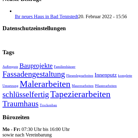
Ihr neues Haus in Bad Tennstedt
20. Februar 2022 - 15:56
Datenschutzeinstellungen
Hier können Sie jederzeit die Datenschutzeinstellungen ändern:
Tags
Bauprojekte
Außenputz
Familienhäuser
Fassadengestaltung
Innenputz
Fliesenlegearbeiten
komplette
Malerarbeiten
Umsetzung
Maurerarbeiten
Pflasterarbeiten
Tapezierarbeiten
schlüsselfertig
Traumhaus
Trockenbau
Bürozeiten
Mo - Fr:
07:30 Uhr bis 16:00 Uhr
sowie nach Vereinbarung